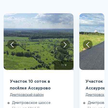
1
/
8
Участок 10 соток в
Участок 8
посёлке Ассаурово
Ассауров
Дмитровский район
Дмитровский
Дмитровское шоссе
Дмитровс