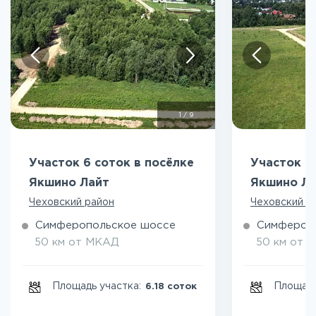
1
/
9
Участок 6 соток в посёлке
Участок 7
Якшино Лайт
Якшино Л
Чеховский район
Чеховский р
Симферопольское шоссе
Симфероп
50 км от МКАД
50 км от 
Площадь участка:
Площадь
6.18 соток