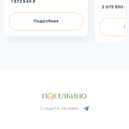
₽
1 872 540
₽
2 075 550
Подробнее
П
Следите за нами: