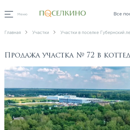
Все по
Меню
Главная
Участки
Участки в поселке Губернский л
Продажа участка № 72 в котт