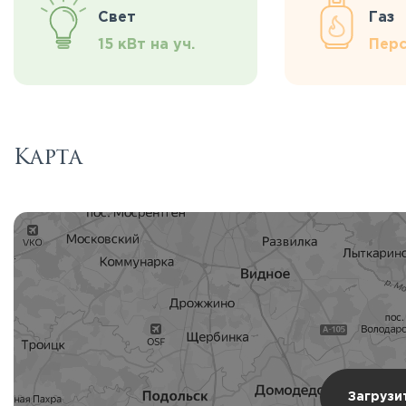
Свет
Газ
15 кВт на уч.
Перс
Карта
Загрузи