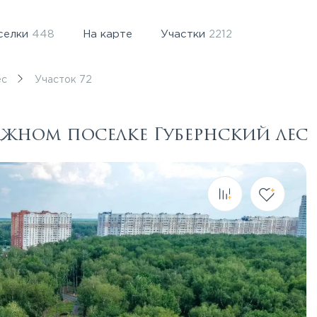
селки
448
На карте
Участки
2212
ес
Участок 72
еджном поселке Губернский лес