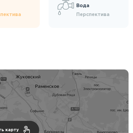
Вода
пектива
Перспектива
ть карту