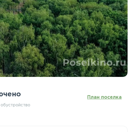
ючено
План поселка
 обустройство