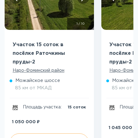
1
/
10
Участок 15 соток в
Участок 10
посёлке Раточкины
посёлке Р
пруды-2
пруды-2
Наро-Фоминский район
Наро-Фоминс
Можайское шоссе
Можайско
85 км от МКАД
85 км от 
Площадь участка:
Площадь
15 соток
₽
1 050 000
₽
1 045 000