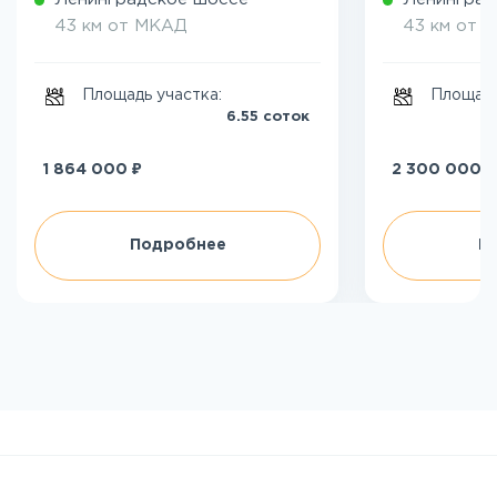
43 км от МКАД
43 км от 
Площадь участка:
Площадь
6.55 соток
₽
₽
1 864 000
2 300 000
Подробнее
П