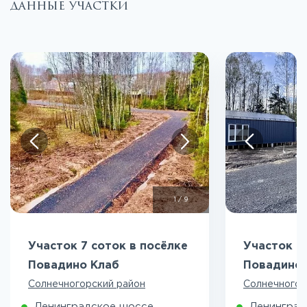
данные участки
1
/
9
Участок 7 соток в посёлке
Участок 9
Повадино Клаб
Повадино 
Солнечногорский район
Солнечногор
Ленинградское шоссе
Ленинград