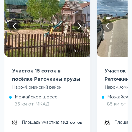
1
/
7
Участок 15 соток в
Участок 9
посёлке Раточкины пруды
Раточкин
Наро-Фоминский район
Наро-Фоминс
Можайское шоссе
Можайско
85 км от МКАД
85 км от 
Площадь участка:
Площадь
15.2 соток