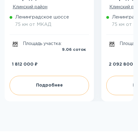
Клинский район
Клинский ра
Ленинградское шоссе
Ленинград
75 км от МКАД
75 км от 
Площадь участка:
Площадь
9.06 соток
₽
₽
1 812 000
2 092 800
Подробнее
П