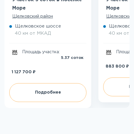
Море
Море
Щелковский район
Щелковский
Щелковское шоссе
Щелковск
40 км от МКАД
40 км от 
Площадь участка:
Площадь
5.37 соток
₽
883 800
₽
1 127 700
П
Подробнее