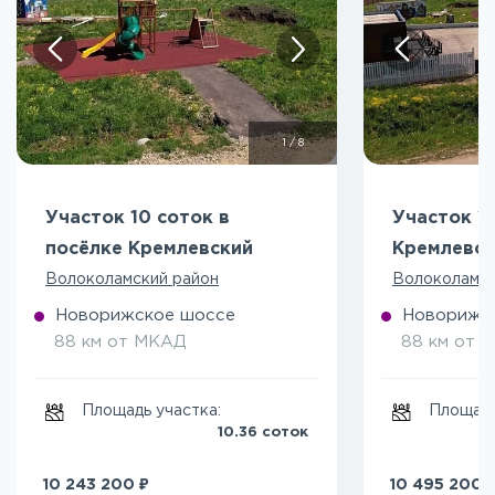
1
/
8
Участок 10 соток в
Участок 11
посёлке Кремлевский
Кремлевск
Волоколамский район
Волоколамск
Новорижское шоссе
Новорижс
88 км от МКАД
88 км от 
Площадь участка:
Площадь
10.36 соток
₽
10 243 200
10 495 200