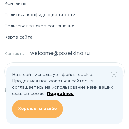
Контакты
Политика конфиденциальности
Пользовательское соглашение
Карта сайта
welcome@poselkino.ru
Контакты:
Написать нам
Наш сайт использует файлы cookie.
Продолжая пользоваться сайтом, вы
соглашаетесь на использование нами ваших
© 2026 Все права защищены | poselkino.ru
файлов cookie.
Подробнее
ИП Маслов Дмитрий Валерьевич
ИНН 503406273833
+79647266008
Хорошо, спасибо
142613, Московская область, Орехово-Зуево, ул. Северная, д.14, кв.145