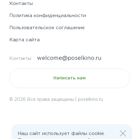
Контакты
Политика конфиденциальности
Пользовательское соглашение
Карта сайта
welcome@poselkino.ru
Контакты:
Написать нам
© 2026 Все права защищены | poselkino.ru
ИП Маслов Дмитрий Валерьевич
ИНН 503406273833
+79647266008
142613, Московская область, Орехово-Зуево,
Наш сайт использует файлы cookie.
ул. Северная, д.14, кв.145