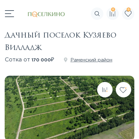
0
0
Поиск по сайту
Дачный поселок Кузяево
Вилладж
₽
Сотка от
Раменский район
170 000