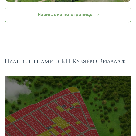
Навигация по странице
План с ценами в КП Кузяево Вилладж