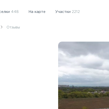
селки
448
На карте
Участки
2212
Отзывы