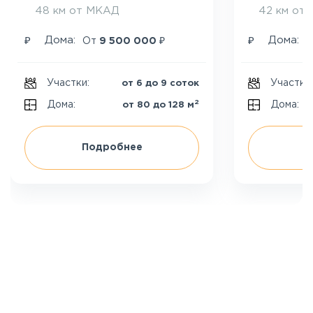
48 км от МКАД
42 км от
₽
₽
₽
Дома:
Дома:
От
9 500 000
Участки:
Участки
от 6 до 9 соток
2
Дома:
Дома:
от 80 до 128 м
Подробнее
П