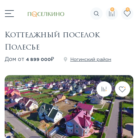
0
0
Поиск по сайту
Коттеджный поселок
Полесье
₽
Дом от
Ногинский район
4 899 000