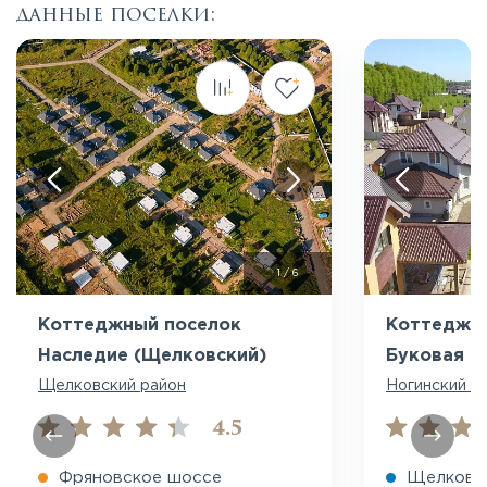
данные поселки:
Посмотреть все фото
Пос
1
/
6
Коттеджный поселок
Коттеджн
Наследие (Щелковский)
Буковая а
Щелковский район
Ногинский р
4.5
Фряновское шоссе
Щелковс