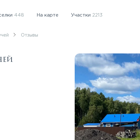
селки
448
На карте
Участки
2213
учей
Отзывы
чей