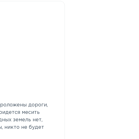
 проложены дороги,
придется месить
дных земель нет,
, никто не будет