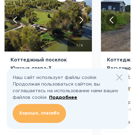
Посмотреть все фото
Пос
1
/
6
Коттеджный поселок
Коттеджн
Южные озера-3
Васькино
Чеховский район
Чеховский р
Наш сайт использует файлы cookie.
Продолжая пользоваться сайтом, вы
4.4
соглашаетесь на использование нами ваших
файлов cookie.
Подробнее
Калужское шоссе
Симферо
56 км от МКАД
50 км от
Хорошо, спасибо
₽
₽
₽
Сотка:
Сотка:
От
175 000