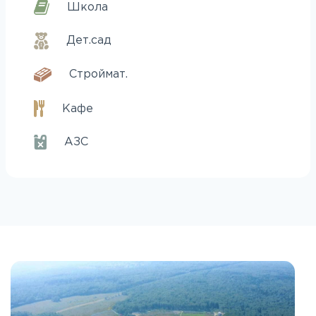
Школа
Дет.сад
Строймат.
Кафе
АЗС