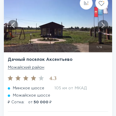
1
/
6
Дачный поселок Аксентьево
Можайский район
4.3
Минское шоссе
105 км от МКАД
Можайское шоссе
₽
₽
Сотка:
от
50 000