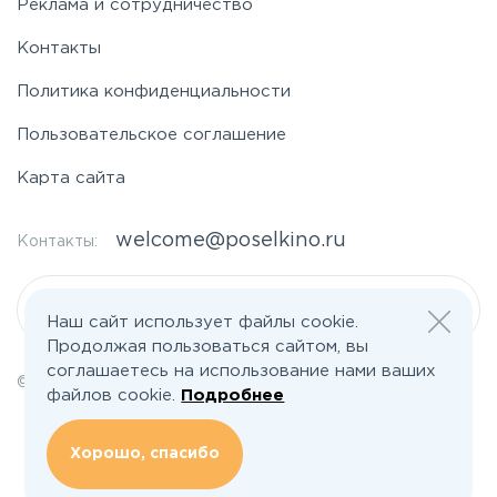
Реклама и сотрудничество
Контакты
Политика конфиденциальности
Пользовательское соглашение
Карта сайта
welcome@poselkino.ru
Контакты:
Написать нам
Наш сайт использует файлы cookie.
Продолжая пользоваться сайтом, вы
соглашаетесь на использование нами ваших
© 2026 Все права защищены | poselkino.ru
файлов cookie.
Подробнее
ИП Маслов Дмитрий Валерьевич
ИНН 503406273833
+79647266008
Хорошо, спасибо
142613, Московская область, Орехово-Зуево, ул. Северная, д.14, кв.145