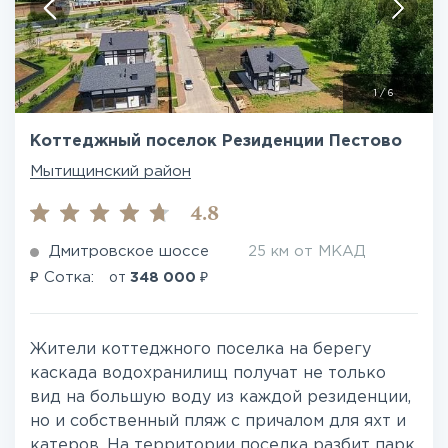
1
/
6
Коттеджный поселок Резиденции Пестово
Мытищинский район
4.8
Дмитровское шоссе
25 км от МКАД
₽
₽
Сотка:
от
348 000
Жители коттеджного поселка на берегу
каскада водохранилищ получат не только
вид на большую воду из каждой резиденции,
но и собственный пляж с причалом для яхт и
катеров. На территории поселка разбит парк