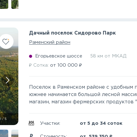
Дачный поселок Сидорово Парк
Раменский район
Егорьевское шоссе
58 км от МКАД
₽
₽
Сотка:
от
100 000
Поселок в Раменском районе с удобным п
южнее начинается большой лесной массив
магазин, магазин фермерских продуктов "В
1
/
5
Участки:
от 5 до 34 соток
₽
Стоимость:
от
539 350