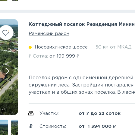
Коттеджный поселок Резиденция Минин
Раменский район
Носовихинское шоссе
50 км от МКАД
₽
₽
Сотка:
от
199 999
Поселок рядом с одноименной деревней 
окружении леса. Застройщик постарался
участках и в общих зонах поселка. В лесн
1
/
6
Участки:
от 7 до 22 соток
₽
Стоимость:
от
1 394 000