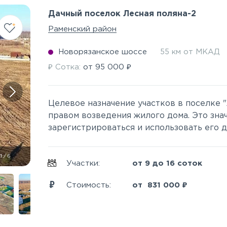
Дачный поселок Лесная поляна-2
Раменский район
Новорязанское шоссе
55 км от МКАД
₽
₽
Сотка:
от
95 000
Целевое назначение участков в поселке "
правом возведения жилого дома. Это знач
зарегистрироваться и использовать его дл
1
/
6
Участки:
от 9 до 16 соток
₽
Стоимость:
от
831 000