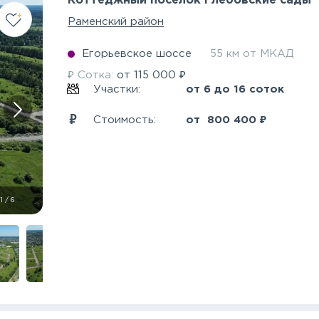
Коттеджный поселок Глебовские сады
Раменский район
Егорьевское шоссе
55 км от МКАД
₽
₽
Сотка:
от
115 000
Участки:
от 6 до 16 соток
₽
Стоимость:
от
800 400
1
/
6