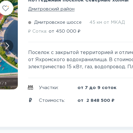
Коттеджный поселок Северные холмы
Дмитровский район
Дмитровское шоссе
45 км от МКАД
₽
₽
Сотка:
от
450 000
Поселок с закрытой территорией и отли
от Яхромского водохранилища. В стоимо
электричество 15 кВт, газ, водопровод. Пл
1
/
3
Участки:
от 7 до 9 соток
₽
Стоимость:
от
2 848 500