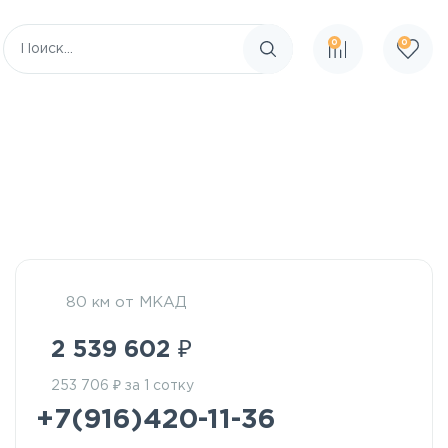
0
0
Поиск по сайту
80 км от МКАД
₽
2 539 602
₽
253 706
за 1 сотку
+7(916)420-11-36