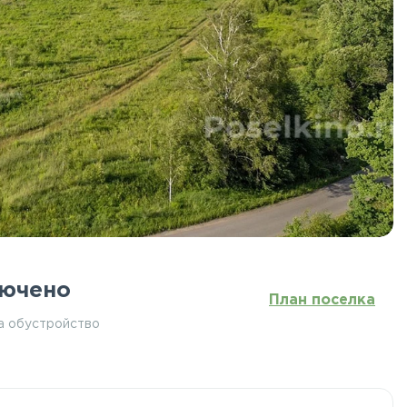
ючено
План поселка
а обустройство