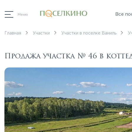
Все по
Меню
Главная
Участки
Участки в поселке Ваниль
У
Продажа участка № 46 в котт