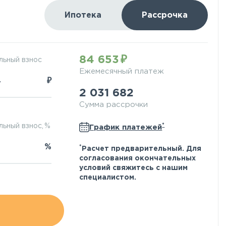
Ипотека
Рассрочка
84 653
льный взнос
Ежемесячный платеж
₽
2 031 682
Сумма рассрочки
*
ьный взнос, %
График платежей
%
*
Расчет предварительный. Для
согласования окончательных
условий свяжитесь с нашим
специалистом.