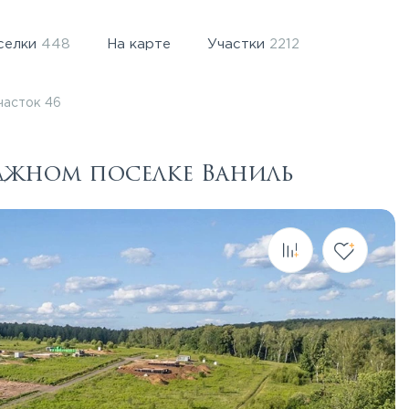
селки
448
На карте
Участки
2212
часток 46
еджном поселке Ваниль