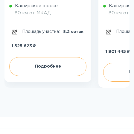
Каширское шоссе
Каширско
80 км от МКАД
80 км от 
Площадь участка:
Площадь
8.2 соток
₽
1 525 623
₽
1 901 445
Подробнее
П