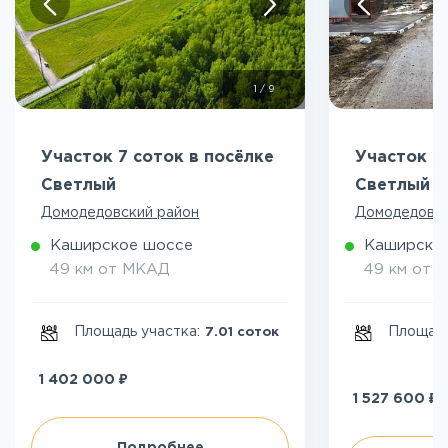
1
/
9
Участок 7 соток в посёлке
Участок 8
Светлый
Светлый
Домодедовский район
Домодедовск
Каширское шоссе
Каширско
49 км от МКАД
49 км от 
Площадь участка:
Площадь
7.01 соток
₽
1 402 000
₽
1 527 600