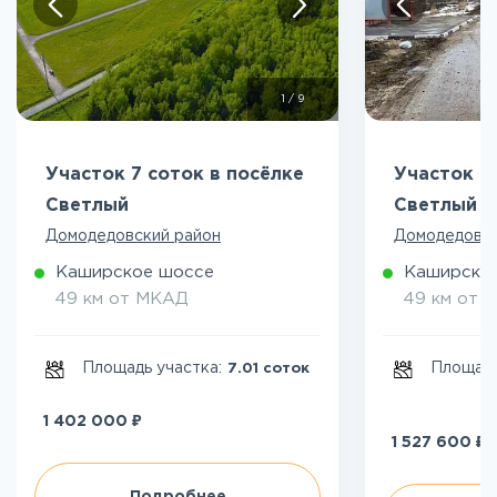
1
/
9
Участок 7 соток в посёлке
Участок 8
Светлый
Светлый
Домодедовский район
Домодедовск
Каширское шоссе
Каширско
49 км от МКАД
49 км от 
Площадь участка:
Площадь
7.01 соток
₽
1 402 000
₽
1 527 600