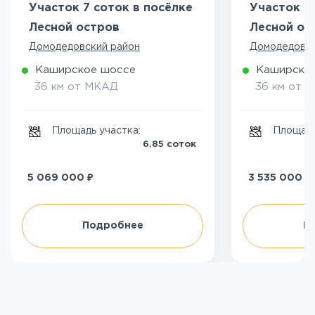
Участок 7 соток в посёлке
Участок 5
Лесной остров
Лесной ос
Домодедовский район
Домодедовск
Каширское шоссе
Каширско
36 км от МКАД
36 км от 
Площадь участка:
Площадь
6.85 соток
₽
₽
5 069 000
3 535 000
Подробнее
П