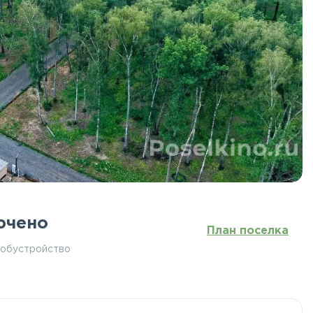
ючено
План поселка
 обустройство