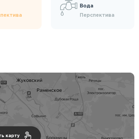
Вода
пектива
Перспектива
ть карту