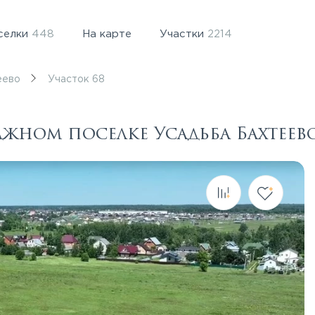
селки
448
На карте
Участки
2214
еево
Участок 68
джном поселке Усадьба Бахтеев