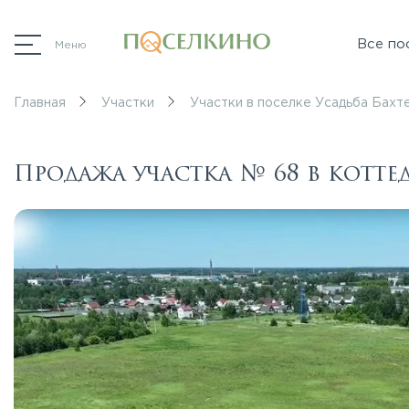
Все по
Меню
Главная
Участки
Участки в поселке Усадьба Бахт
Продажа участка № 68 в котте