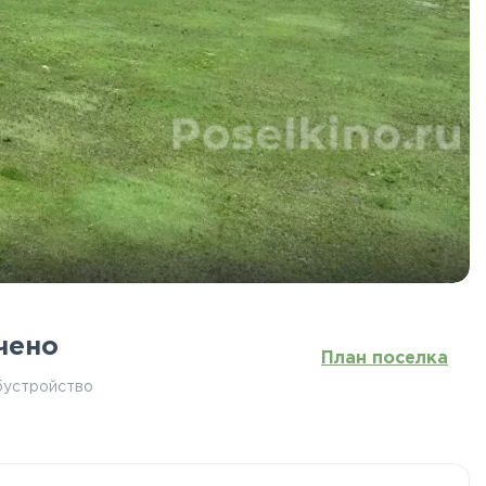
чено
План поселка
бустройство