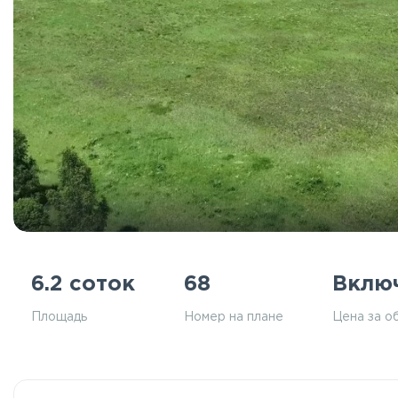
6.2 соток
68
Вклю
Площадь
Номер на плане
Цена за о