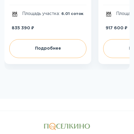
Площадь участка:
Площадь
6.01 соток
₽
₽
835 390
917 600
Подробнее
П