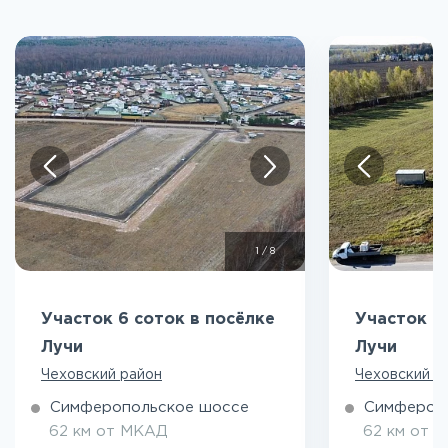
1
/
8
Участок 6 соток в посёлке
Участок 6
Лучи
Лучи
Чеховский район
Чеховский р
Симферопольское шоссе
Симфероп
62 км от МКАД
62 км от 