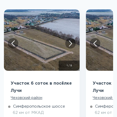
1
/
8
Участок 6 соток в посёлке
Участок 6
Лучи
Лучи
Чеховский район
Чеховский р
Симферопольское шоссе
Симфероп
62 км от МКАД
62 км от 