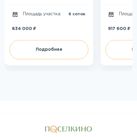
Площадь участка:
Площадь
6 соток
₽
₽
834 000
917 600
Подробнее
П