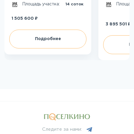
Площадь участка:
Площадь
14 соток
₽
1 505 600
₽
3 895 501
Подробнее
П
Следите за нами: