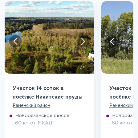
1
/
6
Участок 14 соток в
Участок 10
посёлке Никитские пруды
посёлке Н
Раменский район
Раменский р
Новорязанское шоссе
Новорязан
60 км от МКАД
60 км от 