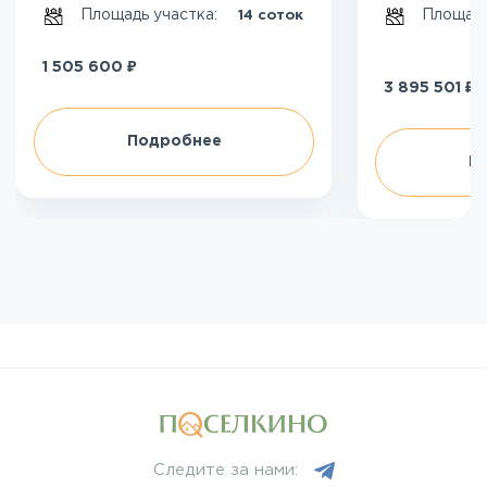
Площадь участка:
Площадь
14 соток
₽
1 505 600
₽
3 895 501
Подробнее
П
Следите за нами: