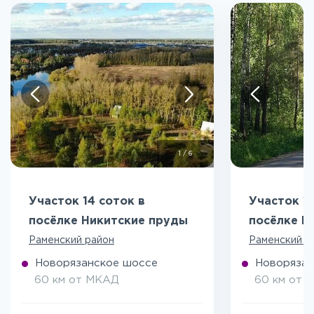
1
/
6
Участок 14 соток в
Участок 10
посёлке Никитские пруды
посёлке Н
Раменский район
Раменский р
Новорязанское шоссе
Новорязан
60 км от МКАД
60 км от 