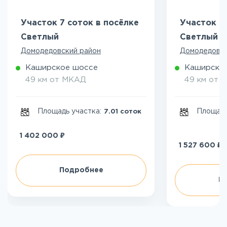
Участок 7 соток в посёлке
Участок 8
Светлый
Светлый
Домодедовский район
Домодедовск
Каширское шоссе
Каширско
49 км от МКАД
49 км от 
Площадь участка:
Площадь
7.01 соток
₽
1 402 000
₽
1 527 600
Подробнее
П