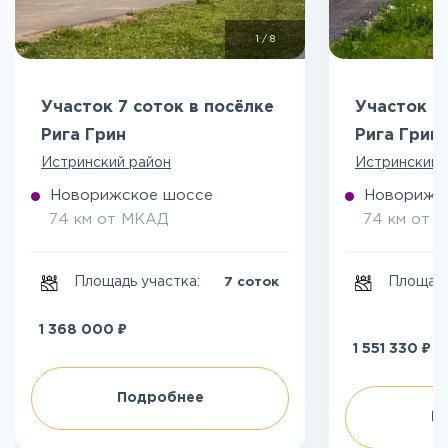
1
/
8
Участок 7 соток в посёлке
Участок 8
Рига Грин
Рига Грин
Истринский район
Истринский 
Новорижское шоссе
Новорижс
74 км от МКАД
74 км от 
Площадь участка:
Площадь
7 соток
₽
1 368 000
₽
1 551 330
Подробнее
П