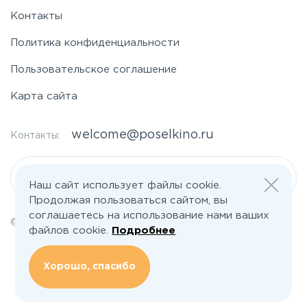
Контакты
Политика конфиденциальности
Пользовательское соглашение
Карта сайта
welcome@poselkino.ru
Контакты:
Написать нам
Наш сайт использует файлы cookie.
Продолжая пользоваться сайтом, вы
соглашаетесь на использование нами ваших
© 2026 Все права защищены | poselkino.ru
файлов cookie.
Подробнее
ИП Маслов Дмитрий Валерьевич
ИНН 503406273833
+79647266008
Хорошо, спасибо
142613, Московская область, Орехово-Зуево, ул. Северная, д.14, кв.145