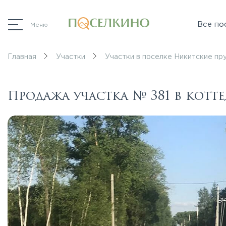
Все по
Меню
Главная
Участки
Участки в поселке Никитские пр
Продажа участка № 381 в кот