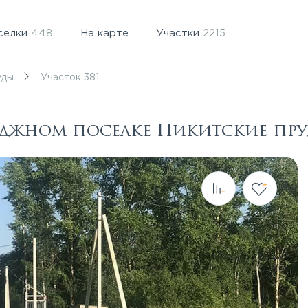
селки
448
На карте
Участки
2215
уды
Участок 381
теджном поселке Никитские пр