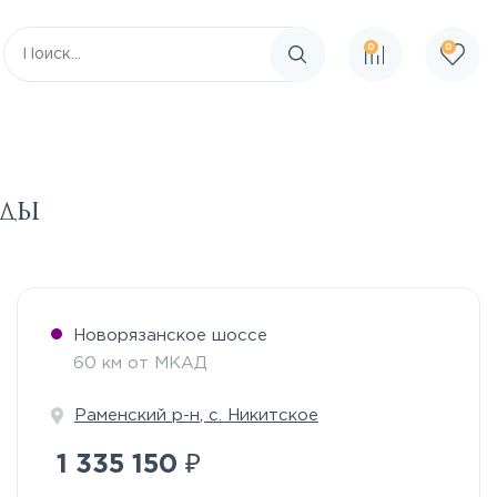
0
0
Поиск по сайту
уды
Новорязанское шоссе
60 км от МКАД
Раменский р-н
,
с. Никитское
₽
1 335 150