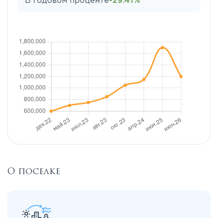
В годовом проценте
-29.41%
О поселке