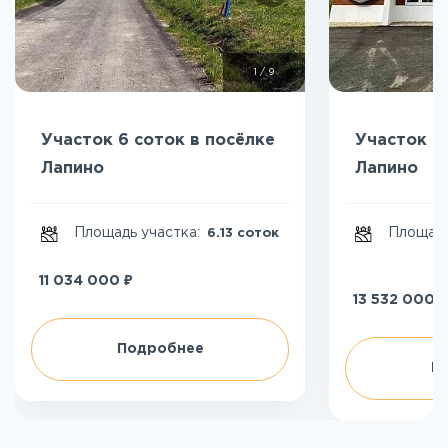
1
/
9
Участок 6 соток в посёлке
Участок 8
Лапино
Лапино
Площадь участка:
Площадь
6.13 соток
₽
11 034 000
₽
13 532 000
Подробнее
П