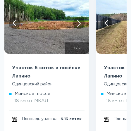
1
/
9
Участок 6 соток в посёлке
Участок 8
Лапино
Лапино
Одинцовский район
Одинцовский
Минское шоссе
Минское 
18 км от МКАД
18 км от 
Площадь участка:
Площадь
6.13 соток