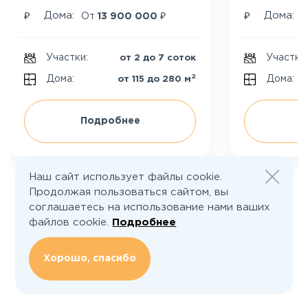
₽
₽
₽
Дома:
Дома:
От
13 900 000
Участки:
Участки
от 2 до 7 соток
2
Дома:
Дома:
от 115 до 280 м
Подробнее
П
Наш сайт использует файлы cookie.
Продолжая пользоваться сайтом, вы
соглашаетесь на использование нами ваших
файлов cookie.
Подробнее
Хорошо, спасибо