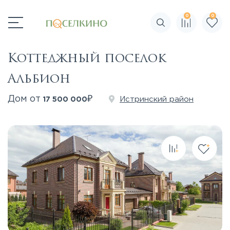
0
0
Поиск по сайту
Коттеджный поселок
Альбион
₽
Дом от
Истринский район
17 500 000