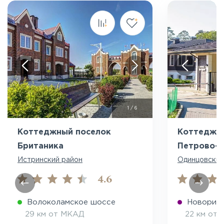
Посмотреть все фото
Пос
1
/
6
Коттеджный поселок
Коттеджн
Британика
Петрово-Д
Истринский район
Одинцовский
4.6
Волоколамское шоссе
Новориж
29 км от МКАД
22 км от