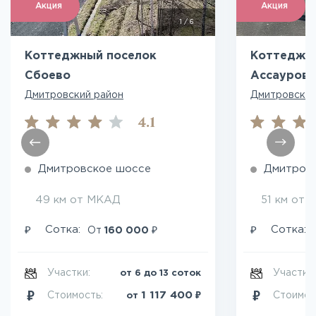
Акция
Акция
1
/
6
Коттеджный поселок
Коттеджн
Сбоево
Ассауров
Дмитровский район
Дмитровский
4.1
Дмитровское шоссе
Дмитров
49 км от МКАД
51 км от
₽
₽
₽
Сотка:
Сотка:
От
160 000
Участки:
Участки
от 6 до 13 соток
₽
1 117 400
Стоимость:
Стоимос
от