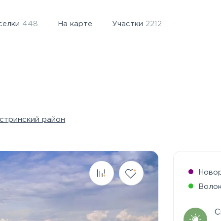
селки
448
На карте
Участки
2212
стринский район
Ново
Воло
С