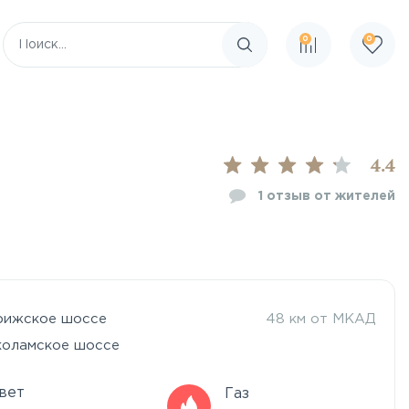
0
0
Поиск по сайту
4.4
1
отзыв от жителей
рижское шоссе
48 км от МКАД
коламское шоссе
вет
Газ