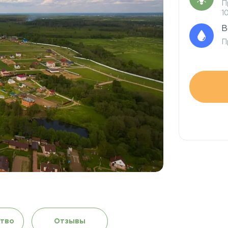
П
1
В
П
тво
Отзывы