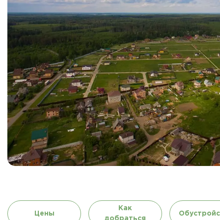
Как
Цены
Обустройс
добраться