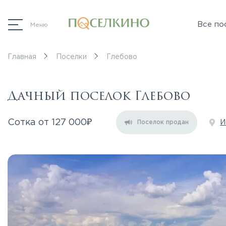
Все по
Меню
Главная
Поселки
Глебово
Дачный поселок Глебово
₽
Сотка от
127 000
И
Поселок продан