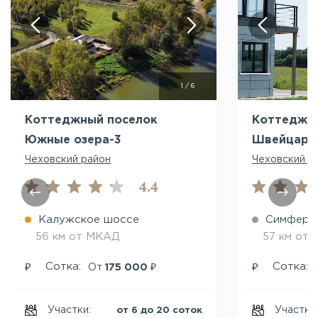
Посмотреть все фото
Пос
1
/
6
Коттеджный поселок
Коттеджн
Южные озера-3
Швейцарс
Чеховский район
Чеховский р
4.4
Калужское шоссе
Симферо
56 км от МКАД
57 км от
₽
₽
₽
Сотка:
Сотка:
От
175 000
Участки:
Участки
от 6 до 20 соток