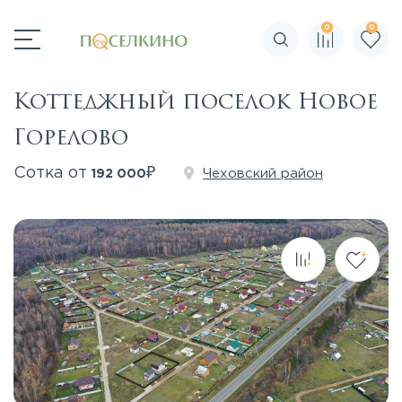
0
0
Поиск по сайту
Коттеджный поселок Новое
Горелово
₽
Сотка от
Чеховский район
192 000