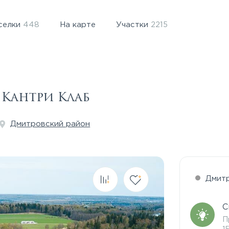
селки
448
На карте
Участки
2215
Кантри Клаб
Дмитровский район
Дмит
С
П