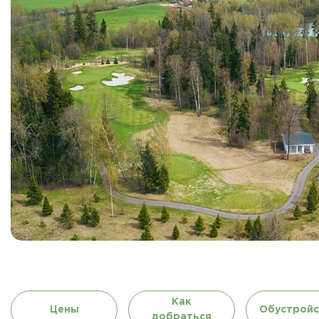
Как
Цены
Обустройс
добраться