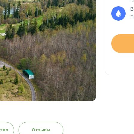
1
В
П
тво
Отзывы