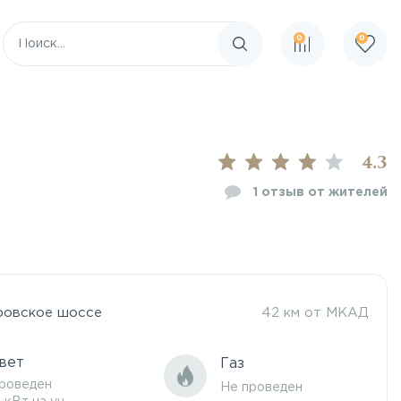
0
0
Поиск по сайту
4.3
1
отзыв от жителей
ровское шоссе
42 км от МКАД
вет
Газ
роведен
Не проведен