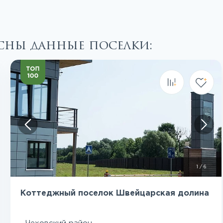
есны данные поселки:
Посмотреть все фото
1
/
6
Коттеджный поселок Швейцарская долина