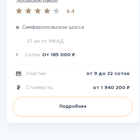
Чеховский район
4.4
Симферопольское шоссе
57 км от МКАД
₽
₽
Сотка:
От
185 000
Участки:
от 9 до 22 соток
₽
Стоимость:
от
1 940 200
Подробнее