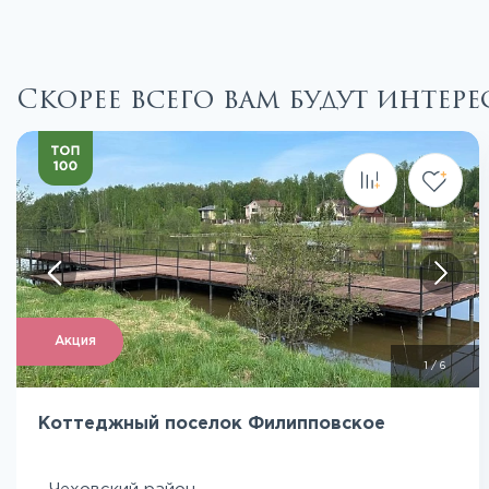
Скорее всего вам будут интер
Посмотреть все фото
Акция
1
/
6
Коттеджный поселок Филипповское