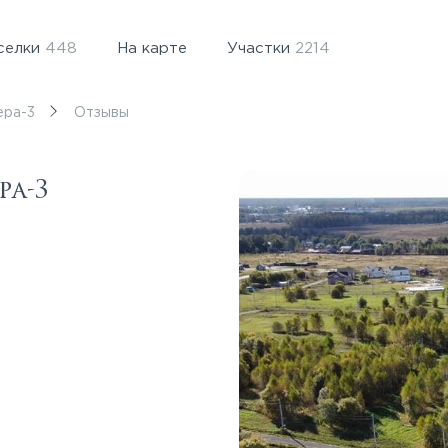
селки
448
На карте
Участки
2214
ера-3
Отзывы
ра-3