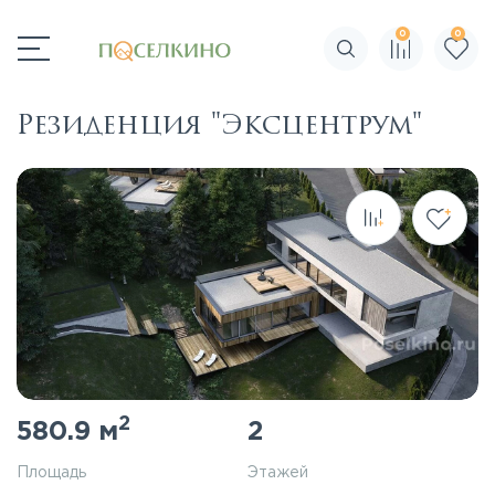
0
0
Поиск по сайту
Резиденция "Эксцентрум"
2
580.9 м
2
Площадь
Этажей