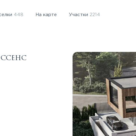
селки
448
На карте
Участки
2214
Эссенс