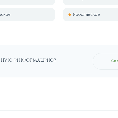
вское
Ярославское
льную информацию?
Со