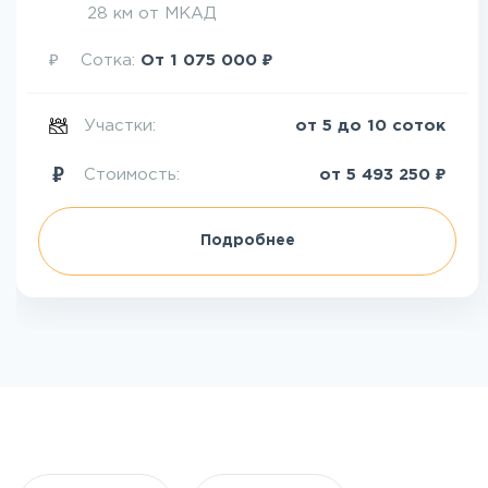
28 км от МКАД
₽
₽
Сотка:
От
1 075 000
Участки:
от 5 до 10 соток
₽
Стоимость:
от
5 493 250
Подробнее