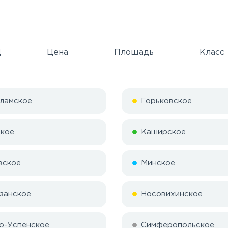
Д
Цена
Площадь
Класс
ламское
Горьковское
кое
Каширское
вское
Минское
занское
Носовихинское
о-Успенское
Симферопольское