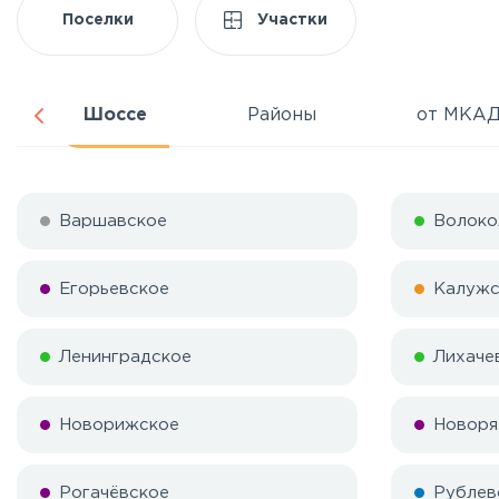
Поселки
Участки
Шоссе
Районы
от МКА
Варшавское
Волоко
Егорьевское
Калужс
Ленинградское
Лихаче
Новорижское
Новоря
Рогачёвское
Рублев