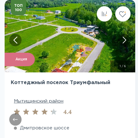
Посмотреть все фото
Акция
1
/
6
Коттеджный поселок Триумфальный
Мытищинский район
4.4
Дмитровское шоссе