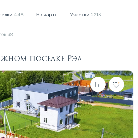
селки
448
На карте
Участки
2213
ток 38
еджном поселке Рэд