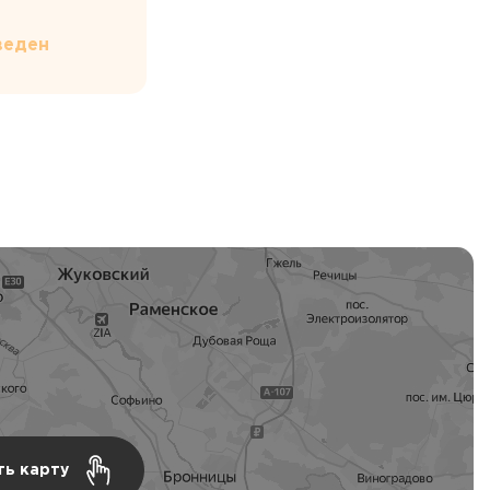
веден
ть карту