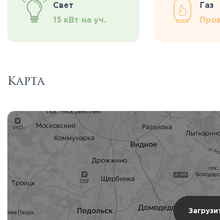
Свет
Газ
15 кВт на уч.
Про
Карта
Загрузи