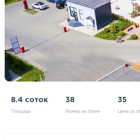
8.4 соток
38
35
Площадь
Номер на плане
Цена за о