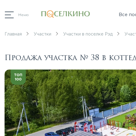
Все по
Меню
Главная
Участки
Участки в поселке Рэд
Учас
Продажа участка № 38 в котт