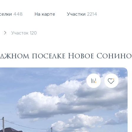
селки
448
На карте
Участки
2214
Участок 120
теджном поселке Новое Сонино