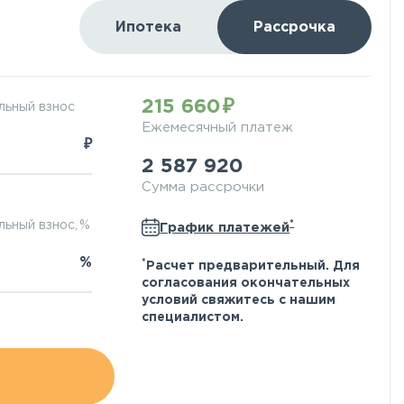
Ипотека
Рассрочка
215 660
льный взнос
Ежемесячный платеж
₽
2 587 920
Сумма рассрочки
*
ьный взнос, %
График платежей
%
*
Расчет предварительный. Для
согласования окончательных
условий свяжитесь с нашим
специалистом.