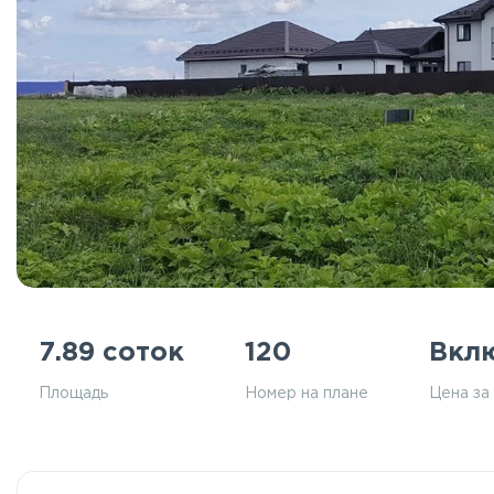
7.89 соток
120
Вкл
Площадь
Номер на плане
Цена за