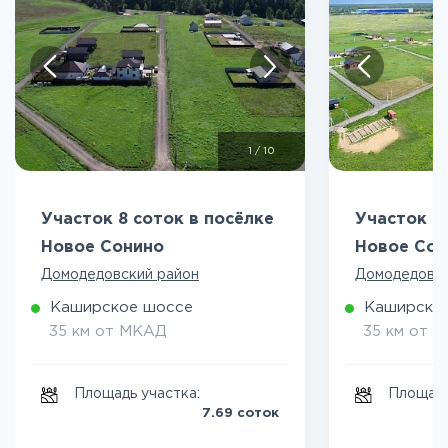
1
/
10
Участок 8 соток в посёлке
Участок 8
Новое Сонино
Новое Сон
Домодедовский район
Домодедовск
Каширское шоссе
Каширско
35 км от МКАД
35 км от 
Площадь участка:
Площадь
7.69 соток