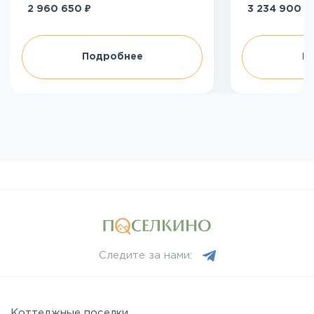
₽
₽
2 960 650
3 234 900
Подробнее
П
Следите за нами:
Коттеджные поселки