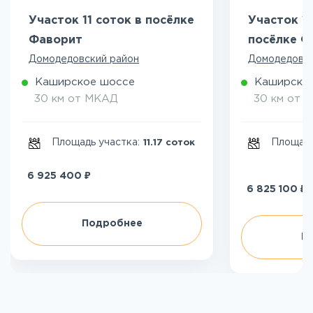
Участок 11 соток в посёлке
Участок 10
Фаворит
посёлке Ф
Домодедовский район
Домодедовск
Каширское шоссе
Каширско
30 км от МКАД
30 км от 
Площадь участка:
Площадь
11.17 соток
₽
6 925 400
₽
6 825 100
Подробнее
П